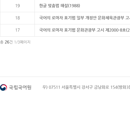
19
한글 맞춤법 해설(1988)
18
국어의 로마자 표기법 일부 개정안 문화체육관광부 고시 제20
17
국어의 로마자 표기법 문화관광부 고시 제2000-8호(2000
26
총
건 1/3페이지
우) 07511 서울특별시 강서구 금낭화로 154(방화3동