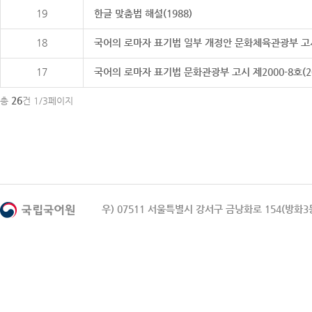
19
한글 맞춤법 해설(1988)
18
국어의 로마자 표기법 일부 개정안 문화체육관광부 고시 제20
17
국어의 로마자 표기법 문화관광부 고시 제2000-8호(2000
26
총
건 1/3페이지
우) 07511 서울특별시 강서구 금낭화로 154(방화3동