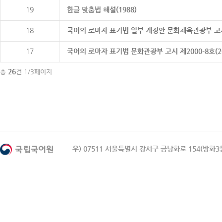
19
한글 맞춤법 해설(1988)
18
국어의 로마자 표기법 일부 개정안 문화체육관광부 고시 제20
17
국어의 로마자 표기법 문화관광부 고시 제2000-8호(2000
26
총
건 1/3페이지
우) 07511 서울특별시 강서구 금낭화로 154(방화3동