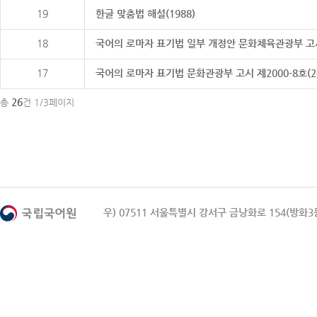
19
한글 맞춤법 해설(1988)
18
국어의 로마자 표기법 일부 개정안 문화체육관광부 고시 제20
17
국어의 로마자 표기법 문화관광부 고시 제2000-8호(2000
26
총
건 1/3페이지
우) 07511 서울특별시 강서구 금낭화로 154(방화3동