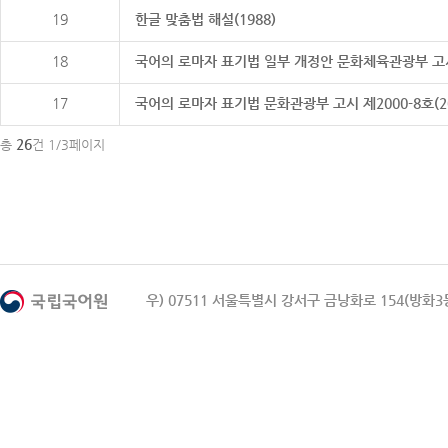
19
한글 맞춤법 해설(1988)
18
국어의 로마자 표기법 일부 개정안 문화체육관광부 고시 제20
17
국어의 로마자 표기법 문화관광부 고시 제2000-8호(2000
26
총
건 1/3페이지
우) 07511 서울특별시 강서구 금낭화로 154(방화3동