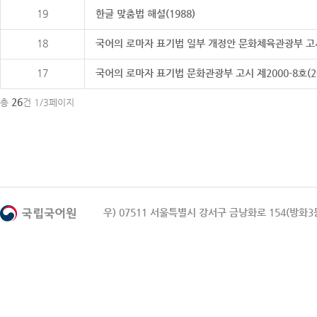
19
한글 맞춤법 해설(1988)
18
국어의 로마자 표기법 일부 개정안 문화체육관광부 고시 제20
17
국어의 로마자 표기법 문화관광부 고시 제2000-8호(2000
26
총
건 1/3페이지
우) 07511 서울특별시 강서구 금낭화로 154(방화3동