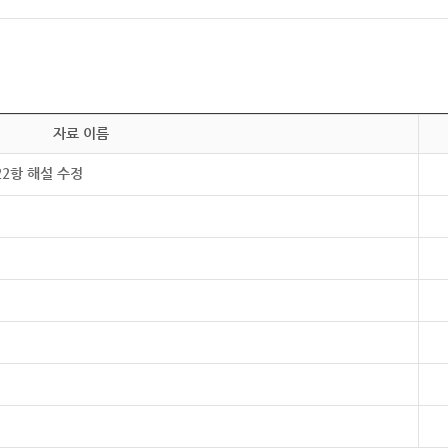
자료 이름
22항 해설 수정