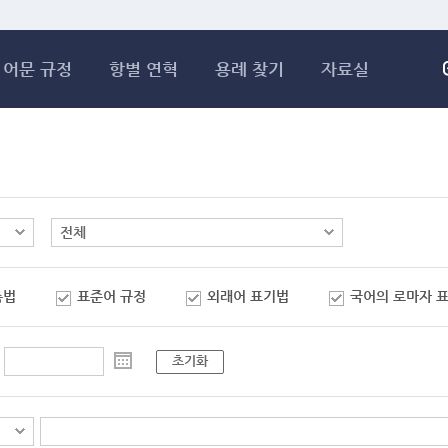
메인콘텐츠 바로가기
어문 규정
항별 연혁
용례 찾기
자료실
춤법
표준어 규정
외래어 표기법
국어의 로마자 
초기화