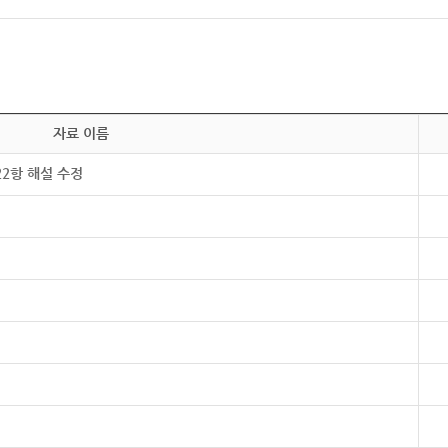
자료 이름
22항 해설 수정