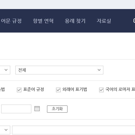
메인콘텐츠 바로가기
어문 규정
항별 연혁
용례 찾기
자료실
춤법
표준어 규정
외래어 표기법
국어의 로마자 
초기화