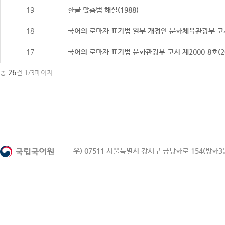
19
한글 맞춤법 해설(1988)
18
국어의 로마자 표기법 일부 개정안 문화체육관광부 고시 제20
17
국어의 로마자 표기법 문화관광부 고시 제2000-8호(2000
26
총
건 1/3페이지
우) 07511 서울특별시 강서구 금낭화로 154(방화3동