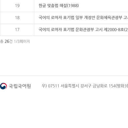
19
한글 맞춤법 해설(1988)
18
국어의 로마자 표기법 일부 개정안 문화체육관광부 고시 제20
17
국어의 로마자 표기법 문화관광부 고시 제2000-8호(2000
26
총
건 1/3페이지
우) 07511 서울특별시 강서구 금낭화로 154(방화3동