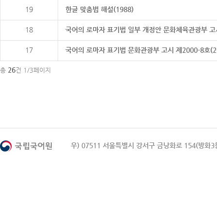
19
한글 맞춤법 해설(1988)
18
국어의 로마자 표기법 일부 개정안 문화체육관광부 고시 제20
17
국어의 로마자 표기법 문화관광부 고시 제2000-8호(2000
26
총
건 1/3페이지
우) 07511 서울특별시 강서구 금낭화로 154(방화3동