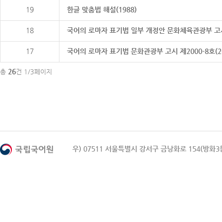
19
한글 맞춤법 해설(1988)
18
국어의 로마자 표기법 일부 개정안 문화체육관광부 고시 제20
17
국어의 로마자 표기법 문화관광부 고시 제2000-8호(2000
26
총
건 1/3페이지
우) 07511 서울특별시 강서구 금낭화로 154(방화3동