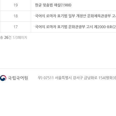
19
한글 맞춤법 해설(1988)
18
국어의 로마자 표기법 일부 개정안 문화체육관광부 고시 제20
17
국어의 로마자 표기법 문화관광부 고시 제2000-8호(2000
26
총
건 1/3페이지
우) 07511 서울특별시 강서구 금낭화로 154(방화3동