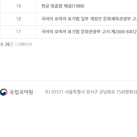
19
한글 맞춤법 해설(1988)
18
국어의 로마자 표기법 일부 개정안 문화체육관광부 고시 제20
17
국어의 로마자 표기법 문화관광부 고시 제2000-8호(2000
26
총
건 1/3페이지
우) 07511 서울특별시 강서구 금낭화로 154(방화3동