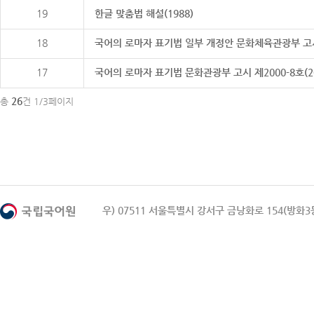
19
한글 맞춤법 해설(1988)
18
국어의 로마자 표기법 일부 개정안 문화체육관광부 고시 제20
17
국어의 로마자 표기법 문화관광부 고시 제2000-8호(2000
26
총
건 1/3페이지
우) 07511 서울특별시 강서구 금낭화로 154(방화3동