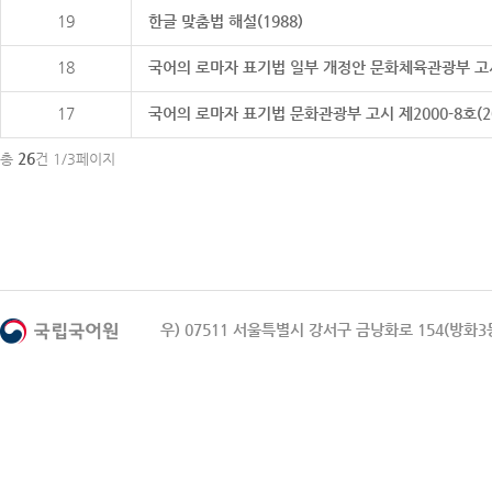
19
한글 맞춤법 해설(1988)
18
국어의 로마자 표기법 일부 개정안 문화체육관광부 고시 제20
17
국어의 로마자 표기법 문화관광부 고시 제2000-8호(2000
26
총
건 1/3페이지
우) 07511 서울특별시 강서구 금낭화로 154(방화3동