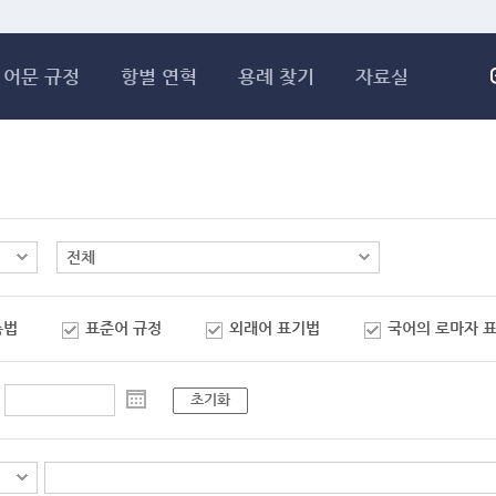
메인콘텐츠 바로가기
어문 규정
항별 연혁
용례 찾기
자료실
춤법
표준어 규정
외래어 표기법
국어의 로마자 
초기화