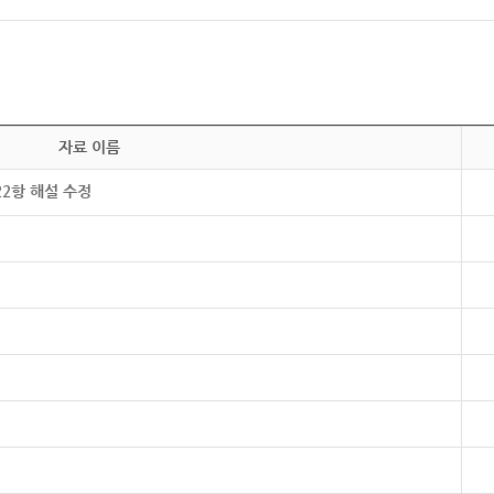
자료 이름
22항 해설 수정