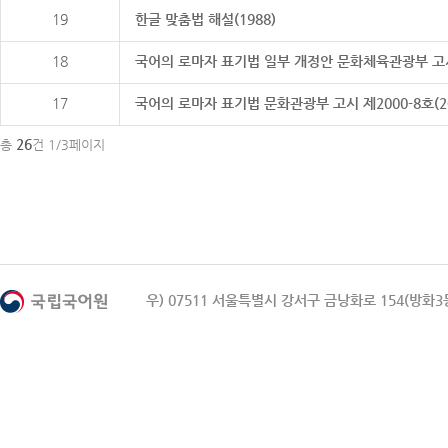
19
한글 맞춤법 해설(1988)
18
국어의 로마자 표기법 일부 개정안 문화체육관광부 고시 제20
17
국어의 로마자 표기법 문화관광부 고시 제2000-8호(2000
26
총
건 1/3페이지
우) 07511 서울특별시 강서구 금낭화로 154(방화3동