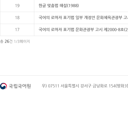
19
한글 맞춤법 해설(1988)
18
국어의 로마자 표기법 일부 개정안 문화체육관광부 고시 제20
17
국어의 로마자 표기법 문화관광부 고시 제2000-8호(2000
26
총
건 1/3페이지
우) 07511 서울특별시 강서구 금낭화로 154(방화3동