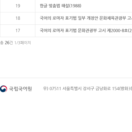
19
한글 맞춤법 해설(1988)
18
국어의 로마자 표기법 일부 개정안 문화체육관광부 고시 제20
17
국어의 로마자 표기법 문화관광부 고시 제2000-8호(2000
26
총
건 1/3페이지
우) 07511 서울특별시 강서구 금낭화로 154(방화3동