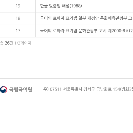
19
한글 맞춤법 해설(1988)
18
국어의 로마자 표기법 일부 개정안 문화체육관광부 고시 제20
17
국어의 로마자 표기법 문화관광부 고시 제2000-8호(2000
26
총
건 1/3페이지
우) 07511 서울특별시 강서구 금낭화로 154(방화3동