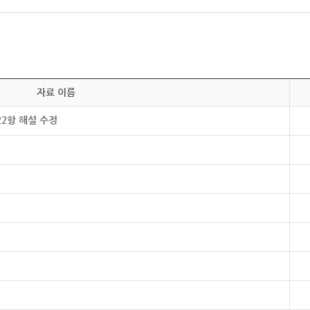
자료 이름
22항 해설 수정