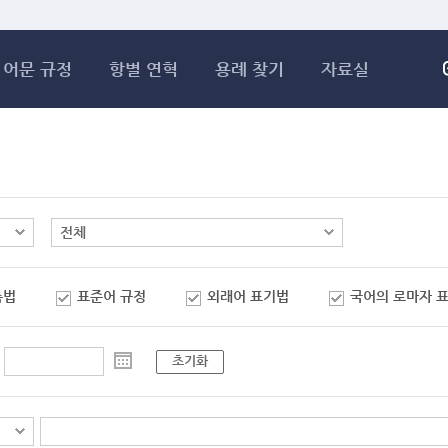
메인콘텐츠 바로가기
어문 규정
항별 연혁
용례 찾기
자료실
춤법
표준어 규정
외래어 표기법
국어의 로마자 
초기화