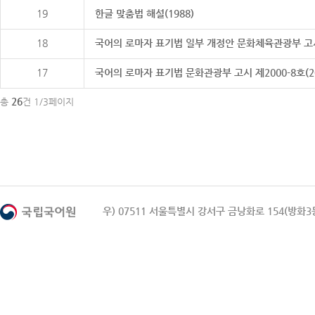
19
한글 맞춤법 해설(1988)
18
국어의 로마자 표기법 일부 개정안 문화체육관광부 고시 제20
17
국어의 로마자 표기법 문화관광부 고시 제2000-8호(2000
26
총
건 1/3페이지
우) 07511 서울특별시 강서구 금낭화로 154(방화3동