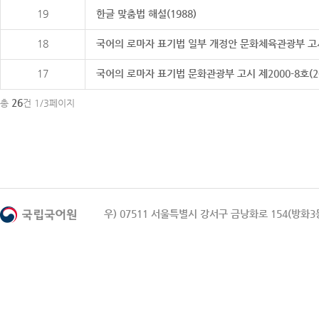
19
한글 맞춤법 해설(1988)
18
국어의 로마자 표기법 일부 개정안 문화체육관광부 고시 제20
17
국어의 로마자 표기법 문화관광부 고시 제2000-8호(2000
26
총
건 1/3페이지
우) 07511 서울특별시 강서구 금낭화로 154(방화3동