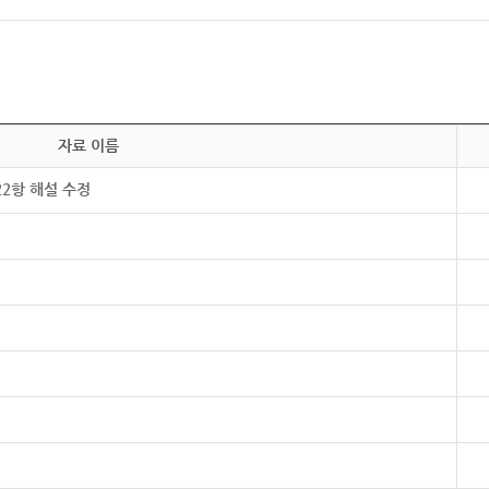
자료 이름
22항 해설 수정