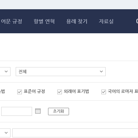
메인콘텐츠 바로가기
어문 규정
항별 연혁
용례 찾기
자료실
춤법
표준어 규정
외래어 표기법
국어의 로마자 
초기화