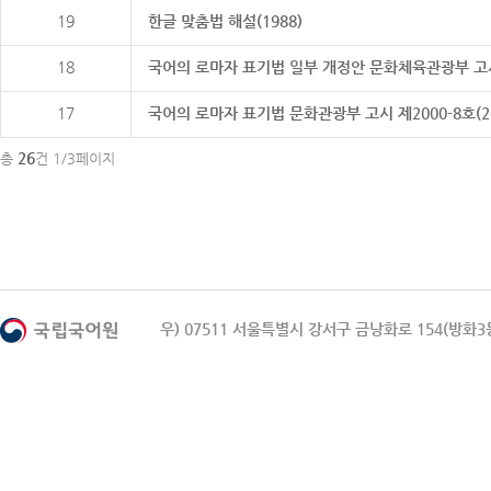
19
한글 맞춤법 해설(1988)
18
국어의 로마자 표기법 일부 개정안 문화체육관광부 고시 제20
17
국어의 로마자 표기법 문화관광부 고시 제2000-8호(2000
26
총
건 1/3페이지
우) 07511 서울특별시 강서구 금낭화로 154(방화3동