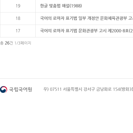
19
한글 맞춤법 해설(1988)
18
국어의 로마자 표기법 일부 개정안 문화체육관광부 고시 제20
17
국어의 로마자 표기법 문화관광부 고시 제2000-8호(2000
26
총
건 1/3페이지
우) 07511 서울특별시 강서구 금낭화로 154(방화3동