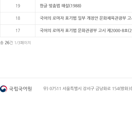
19
한글 맞춤법 해설(1988)
18
국어의 로마자 표기법 일부 개정안 문화체육관광부 고시 제20
17
국어의 로마자 표기법 문화관광부 고시 제2000-8호(2000
26
총
건 1/3페이지
우) 07511 서울특별시 강서구 금낭화로 154(방화3동