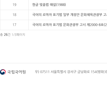
19
한글 맞춤법 해설(1988)
18
국어의 로마자 표기법 일부 개정안 문화체육관광부 고시 제20
17
국어의 로마자 표기법 문화관광부 고시 제2000-8호(2000
26
총
건 1/3페이지
우) 07511 서울특별시 강서구 금낭화로 154(방화3동