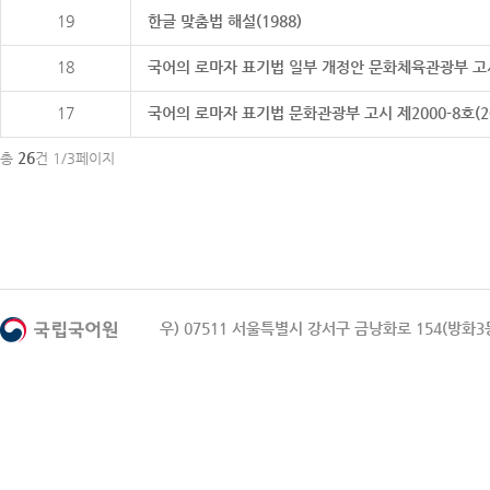
19
한글 맞춤법 해설(1988)
18
국어의 로마자 표기법 일부 개정안 문화체육관광부 고시 제20
17
국어의 로마자 표기법 문화관광부 고시 제2000-8호(2000
26
총
건 1/3페이지
우) 07511 서울특별시 강서구 금낭화로 154(방화3동