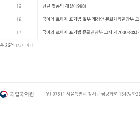
19
한글 맞춤법 해설(1988)
18
국어의 로마자 표기법 일부 개정안 문화체육관광부 고시 제20
17
국어의 로마자 표기법 문화관광부 고시 제2000-8호(2000
26
총
건 1/3페이지
우) 07511 서울특별시 강서구 금낭화로 154(방화3동