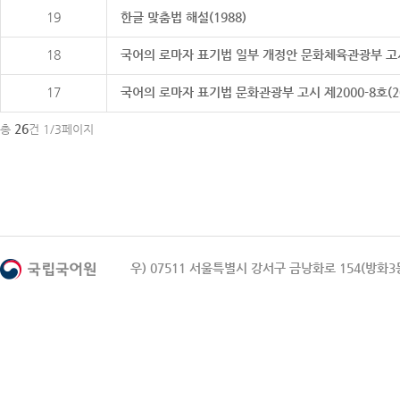
19
한글 맞춤법 해설(1988)
18
국어의 로마자 표기법 일부 개정안 문화체육관광부 고시 제20
17
국어의 로마자 표기법 문화관광부 고시 제2000-8호(2000
26
총
건 1/3페이지
우) 07511 서울특별시 강서구 금낭화로 154(방화3동