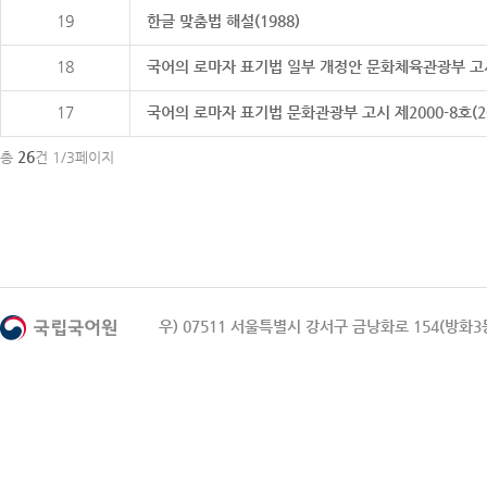
19
한글 맞춤법 해설(1988)
18
국어의 로마자 표기법 일부 개정안 문화체육관광부 고시 제20
17
국어의 로마자 표기법 문화관광부 고시 제2000-8호(2000
26
총
건 1/3페이지
우) 07511 서울특별시 강서구 금낭화로 154(방화3동