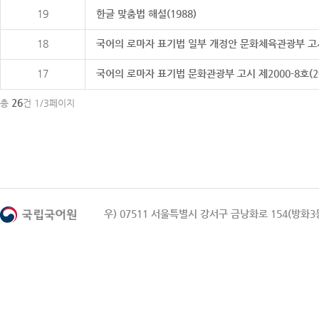
19
한글 맞춤법 해설(1988)
18
국어의 로마자 표기법 일부 개정안 문화체육관광부 고시 제20
17
국어의 로마자 표기법 문화관광부 고시 제2000-8호(2000
26
총
건 1/3페이지
우) 07511 서울특별시 강서구 금낭화로 154(방화3동