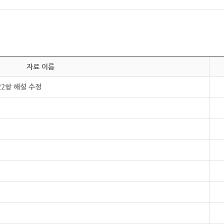
자료 이름
22항 해설 수정