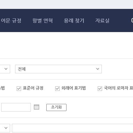
메인콘텐츠 바로가기
어문 규정
항별 연혁
용례 찾기
자료실
춤법
표준어 규정
외래어 표기법
국어의 로마자 
초기화