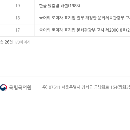
19
한글 맞춤법 해설(1988)
18
국어의 로마자 표기법 일부 개정안 문화체육관광부 고시 제20
17
국어의 로마자 표기법 문화관광부 고시 제2000-8호(2000
26
총
건 1/3페이지
우) 07511 서울특별시 강서구 금낭화로 154(방화3동