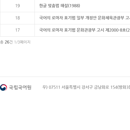
19
한글 맞춤법 해설(1988)
18
국어의 로마자 표기법 일부 개정안 문화체육관광부 고시 제20
17
국어의 로마자 표기법 문화관광부 고시 제2000-8호(2000
26
총
건 1/3페이지
우) 07511 서울특별시 강서구 금낭화로 154(방화3동