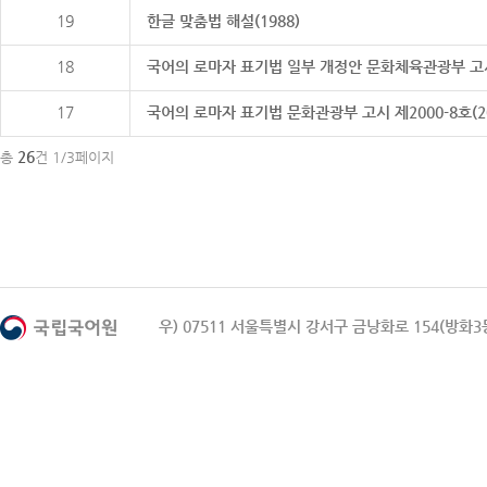
19
한글 맞춤법 해설(1988)
18
국어의 로마자 표기법 일부 개정안 문화체육관광부 고시 제20
17
국어의 로마자 표기법 문화관광부 고시 제2000-8호(2000
26
총
건 1/3페이지
우) 07511 서울특별시 강서구 금낭화로 154(방화3동