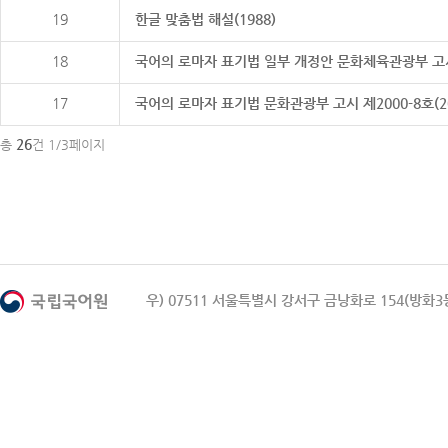
19
한글 맞춤법 해설(1988)
18
국어의 로마자 표기법 일부 개정안 문화체육관광부 고시 제20
17
국어의 로마자 표기법 문화관광부 고시 제2000-8호(2000
26
총
건 1/3페이지
우) 07511 서울특별시 강서구 금낭화로 154(방화3동