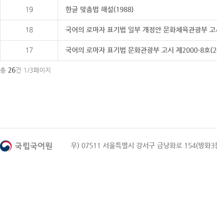
19
한글 맞춤법 해설(1988)
18
국어의 로마자 표기법 일부 개정안 문화체육관광부 고시 제20
17
국어의 로마자 표기법 문화관광부 고시 제2000-8호(2000
26
총
건 1/3페이지
우) 07511 서울특별시 강서구 금낭화로 154(방화3동