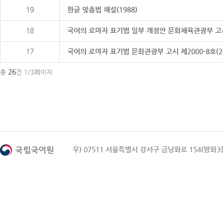
19
한글 맞춤법 해설(1988)
18
국어의 로마자 표기법 일부 개정안 문화체육관광부 고시 제20
17
국어의 로마자 표기법 문화관광부 고시 제2000-8호(2000
26
총
건 1/3페이지
우) 07511 서울특별시 강서구 금낭화로 154(방화3동