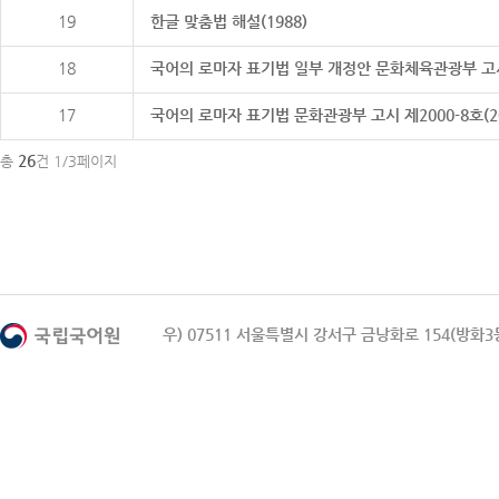
19
한글 맞춤법 해설(1988)
18
국어의 로마자 표기법 일부 개정안 문화체육관광부 고시 제20
17
국어의 로마자 표기법 문화관광부 고시 제2000-8호(2000
26
총
건 1/3페이지
우) 07511 서울특별시 강서구 금낭화로 154(방화3동