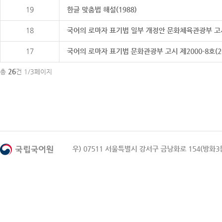
19
한글 맞춤법 해설(1988)
18
국어의 로마자 표기법 일부 개정안 문화체육관광부 고시 제20
17
국어의 로마자 표기법 문화관광부 고시 제2000-8호(2000
26
총
건 1/3페이지
우) 07511 서울특별시 강서구 금낭화로 154(방화3동