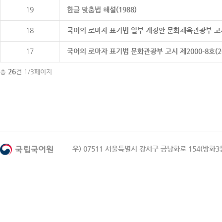
19
한글 맞춤법 해설(1988)
18
국어의 로마자 표기법 일부 개정안 문화체육관광부 고시 제20
17
국어의 로마자 표기법 문화관광부 고시 제2000-8호(2000
26
총
건 1/3페이지
우) 07511 서울특별시 강서구 금낭화로 154(방화3동