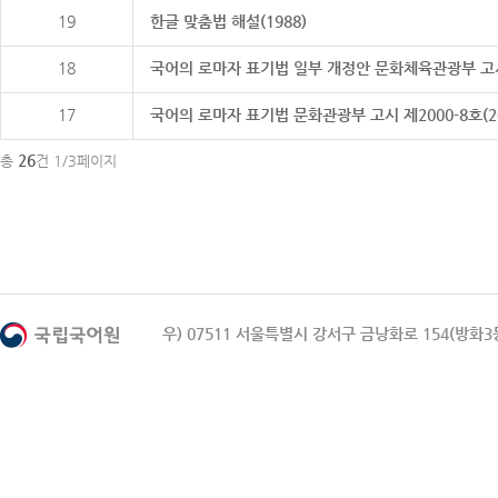
19
한글 맞춤법 해설(1988)
18
국어의 로마자 표기법 일부 개정안 문화체육관광부 고시 제20
17
국어의 로마자 표기법 문화관광부 고시 제2000-8호(2000
26
총
건 1/3페이지
우) 07511 서울특별시 강서구 금낭화로 154(방화3동