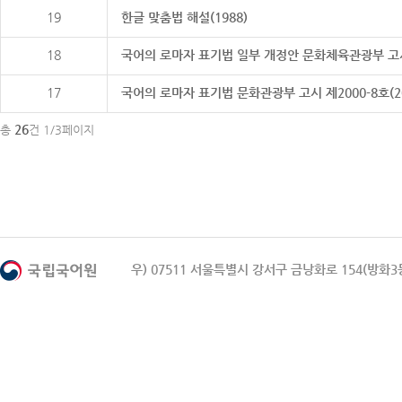
19
한글 맞춤법 해설(1988)
18
국어의 로마자 표기법 일부 개정안 문화체육관광부 고시 제20
17
국어의 로마자 표기법 문화관광부 고시 제2000-8호(2000
26
총
건 1/3페이지
우) 07511 서울특별시 강서구 금낭화로 154(방화3동