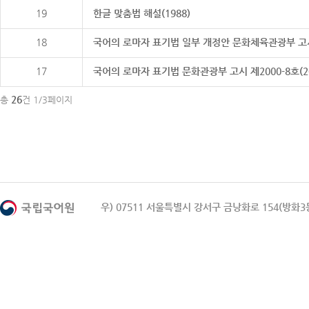
19
한글 맞춤법 해설(1988)
18
국어의 로마자 표기법 일부 개정안 문화체육관광부 고시 제20
17
국어의 로마자 표기법 문화관광부 고시 제2000-8호(2000
26
총
건 1/3페이지
우) 07511 서울특별시 강서구 금낭화로 154(방화3동