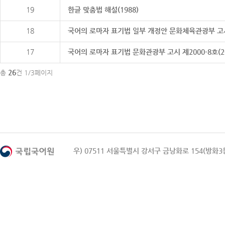
19
한글 맞춤법 해설(1988)
18
국어의 로마자 표기법 일부 개정안 문화체육관광부 고시 제20
17
국어의 로마자 표기법 문화관광부 고시 제2000-8호(2000
26
총
건 1/3페이지
우) 07511 서울특별시 강서구 금낭화로 154(방화3동