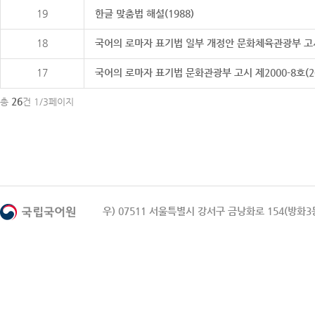
19
한글 맞춤법 해설(1988)
18
국어의 로마자 표기법 일부 개정안 문화체육관광부 고시 제20
17
국어의 로마자 표기법 문화관광부 고시 제2000-8호(2000
26
총
건 1/3페이지
우) 07511 서울특별시 강서구 금낭화로 154(방화3동