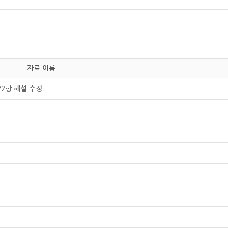
자료 이름
22항 해설 수정