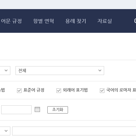
메인콘텐츠 바로가기
어문 규정
항별 연혁
용례 찾기
자료실
춤법
표준어 규정
외래어 표기법
국어의 로마자 
초기화